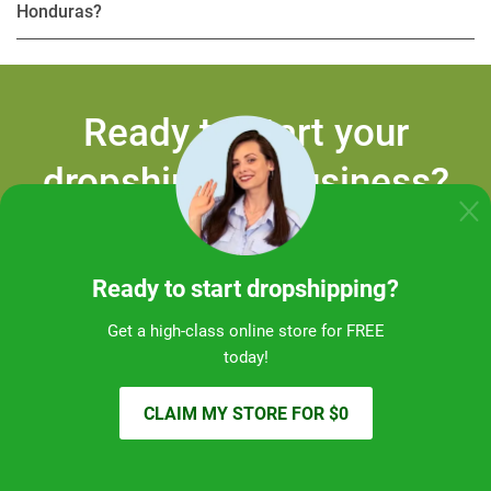
Honduras?
Ready to start your
dropshipping business?
GET STORE FOR FREE
Ready to start dropshipping?
Get a high-class online store for FREE
today!
CLAIM MY STORE FOR $0