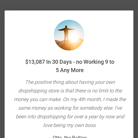
$13,087 In 30 Days - no Working 9 to
5 Any More
ou're
The positive thing about having your own
E-c
ith
dropshipping store is that there is no limit to the
do
bang
money you can make. On my 4th month, I made the
so
 $20K
same money as working for somebody else. I’ve
the
been into dropshipping for over a year by now and
love being my own boss.
Otto, the Baltics